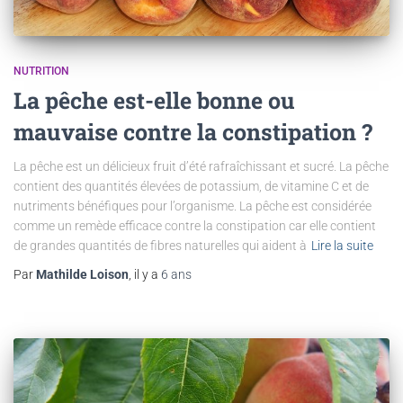
NUTRITION
La pêche est-elle bonne ou
mauvaise contre la constipation ?
La pêche est un délicieux fruit d’été rafraîchissant et sucré. La pêche
contient des quantités élevées de potassium, de vitamine C et de
nutriments bénéfiques pour l’organisme. La pêche est considérée
comme un remède efficace contre la constipation car elle contient
de grandes quantités de fibres naturelles qui aident à
Lire la suite
Par
Mathilde Loison
, il y a
6 ans