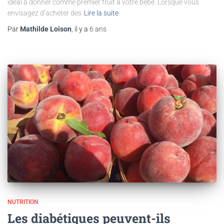
idéal à donner comme premier fruit à votre bébé. Lorsque vous
envisagez d’acheter des
Lire la suite
Par
Mathilde Loison
, il y a
6 ans
NUTRITION
Les diabétiques peuvent-ils