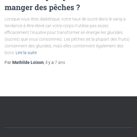
manger des pêches ?
Lorsque vous êtes diabétique, votre taux de sucre dans le sang a
tendance à être élevé car votre corps n’utilise pas assez
efficacement l’insuline pour transformer en énergie les glucides
(sucres) que vous consommez. Les pêches (et la plupart des fruits)
contiennent des glucides, mais elles contiennent également des
bons
Lire la suite
Par
Mathilde Loison
, il y a
7 ans