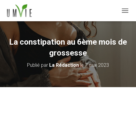
DÉPLI
La constipation au 6ème mois de
grossesse
Publié par
La Rédaction
le
7 mai 2023