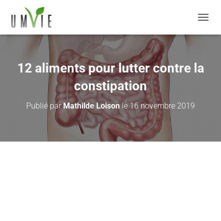
DÉPLI
12 aliments pour lutter contre la
constipation
Publié par
Mathilde Loison
le
16 novembre 2019