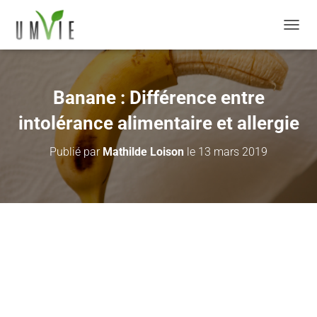
DÉPLI
Banane : Différence entre
intolérance alimentaire et allergie
Publié par
Mathilde Loison
le
13 mars 2019