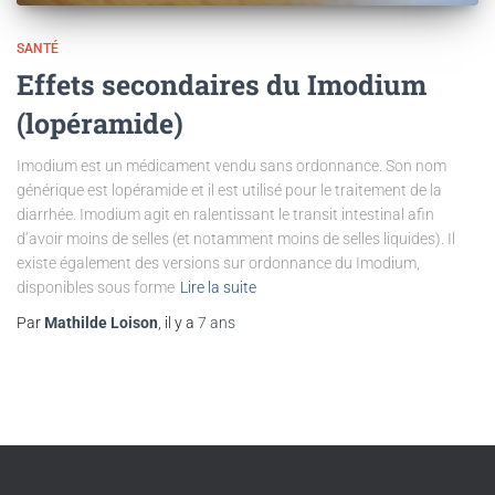
SANTÉ
Effets secondaires du Imodium
(lopéramide)
Imodium est un médicament vendu sans ordonnance. Son nom
générique est lopéramide et il est utilisé pour le traitement de la
diarrhée. Imodium agit en ralentissant le transit intestinal afin
d’avoir moins de selles (et notamment moins de selles liquides). Il
existe également des versions sur ordonnance du Imodium,
disponibles sous forme
Lire la suite
Par
Mathilde Loison
, il y a
7 ans