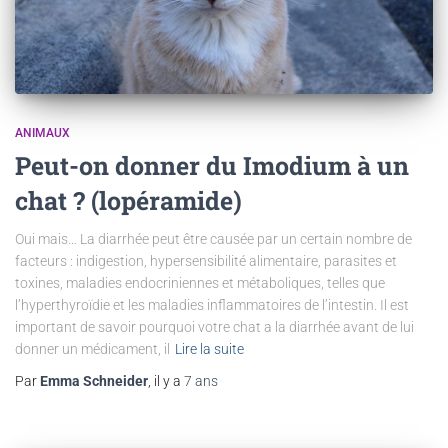
ANIMAUX
Peut-on donner du Imodium à un
chat ? (lopéramide)
Oui mais… La diarrhée peut être causée par un certain nombre de
facteurs : indigestion, hypersensibilité alimentaire, parasites et
toxines, maladies endocriniennes et métaboliques, telles que
l’hyperthyroïdie et les maladies inflammatoires de l’intestin. Il est
important de savoir pourquoi votre chat a la diarrhée avant de lui
donner un médicament, il
Lire la suite
Par
Emma Schneider
, il y a
7 ans