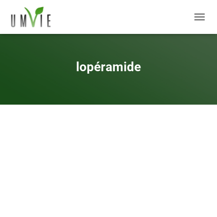
DÉPLI
lopéramide