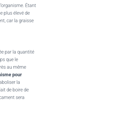
l’organisme. Étant
e plus élevé de
t, car la graisse
ée par la quantité
ps que le
 près au même
anisme
pour
aboliser la
ait de boire de
dicament sera