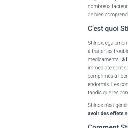
nombreux facteurs
de bien comprendr
C’est quoi St
Stilnox, égalemen
à traiter les trou
médicaments :
à 
immédiate sont sou
comprimés à libér
endormis. Les com
tandis que les co
Stilnox n’est gén
avoir des effets 
Comment Stil