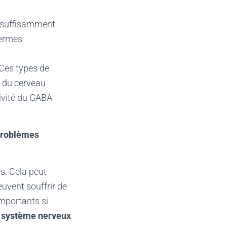
e suffisamment
termes
Ces types de
du cerveau
tivité du GABA
 problèmes
es. Cela peut
euvent souffrir de
importants si
u système nerveux