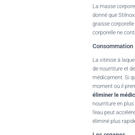
La masse corporel
donné que Stilnox
graisse corporell
corporelle ne con
Consommation de
La vitesse à laque
de nourriture et 
médicament. Si q
moment où il pren
éliminer le médi
nourriture en plus
l’eau peut accélér
éliminé plus rapi
Les organes