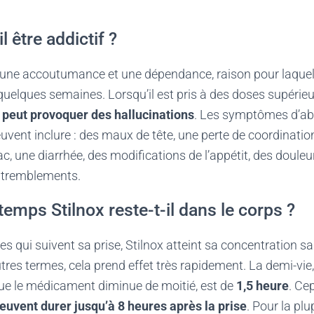
l être addictif ?
r une accoutumance et une dépendance, raison pour laquelle
 quelques semaines. Lorsqu’il est pris à des doses supérie
x
peut provoquer des hallucinations
. Les symptômes d’ab
vent inclure : des maux de tête, une perte de coordination
, une diarrhée, des modifications de l’appétit, des doule
s tremblements.
emps Stilnox reste-t-il dans le corps ?
s qui suivent sa prise, Stilnox
atteint sa concentration s
res termes, cela prend effet très rapidement. La demi-vie
ue le médicament diminue de moitié, est de
1,5 heure
. Ce
uvent durer jusqu’à 8 heures après la prise
. Pour la plu