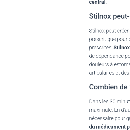
central
.
Stilnox peut-i
Stilnox peut crée
prescrit que pour
prescrites,
Stilno
de dépendance peu
douleurs à estomac
articulaires et de
Combien de t
Dans les 30 minute
maximale. En d’aut
nécessaire pour q
du médicament pe