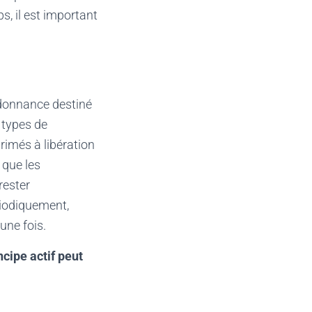
, il est important
rdonnance destiné
 types de
rimés à libération
 que les
rester
riodiquement,
une fois.
ncipe actif peut