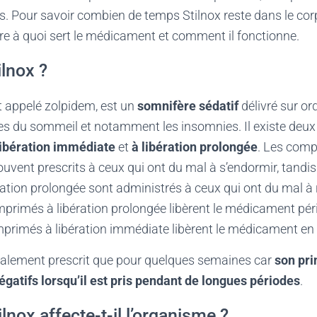
. Pour savoir combien de temps Stilnox reste dans le corps
e à quoi sert le médicament et comment il fonctionne.
ilnox ?
t appelé zolpidem, est un
somnifère sédatif
délivré sur o
bles du sommeil et notamment les insomnies. Il existe deux
libération immédiate
et
à libération prolongée
. Les comp
vent prescrits à ceux qui ont du mal à s’endormir, tandis
ation prolongée sont administrés à ceux qui ont du mal à 
primés à libération prolongée libèrent le médicament pé
mprimés à libération immédiate libèrent le médicament en 
éralement prescrit que pour quelques semaines car
son pri
négatifs lorsqu’il est pris pendant de longues périodes
.
nox affecte-t-il l’organisme ?