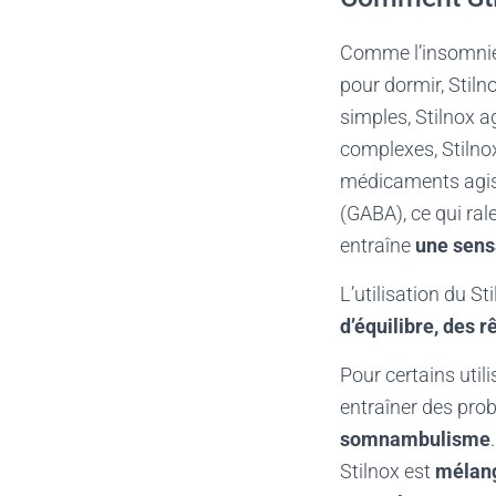
Comme l’insomnie 
pour dormir, Stiln
simples, Stilnox a
complexes, Stilno
médicaments agiss
(GABA), ce qui ral
entraîne
une sens
L’utilisation du
St
d’équilibre, des 
Pour certains util
entraîner des prob
somnambulisme
Stilnox est
mélang