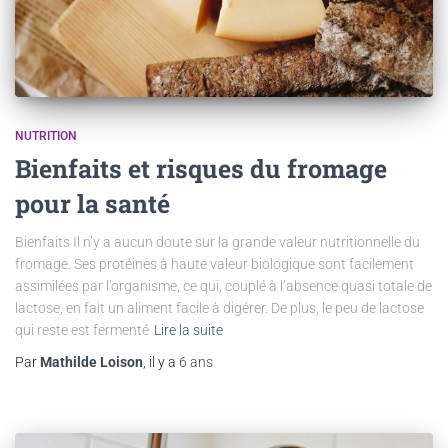
NUTRITION
Bienfaits et risques du fromage
pour la santé
Bienfaits Il n’y a aucun doute sur la grande valeur nutritionnelle du
fromage. Ses protéines à haute valeur biologique sont facilement
assimilées par l’organisme, ce qui, couplé à l’absence quasi totale de
lactose, en fait un aliment facile à digérer. De plus, le peu de lactose
qui reste est fermenté
Lire la suite
Par
Mathilde Loison
, il y a
6 ans