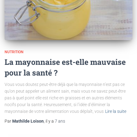
NUTRITION
La mayonnaise est-elle mauvaise
pour la santé ?
Vous vous doutez peut-être déjà que la mayonnaise n’est pas ce
qu’on peut appeler un aliment sain, mais vous ne savez peut-être
pas à quel point elle est riche en graisses et en autres éléments
nocifs pour la santé. Heureusement, si l’idée d’éliminer la
mayonnaise de votre alimentation vous déplaît, vous
Lire la suite
Par
Mathilde Loison
, il y a
7 ans