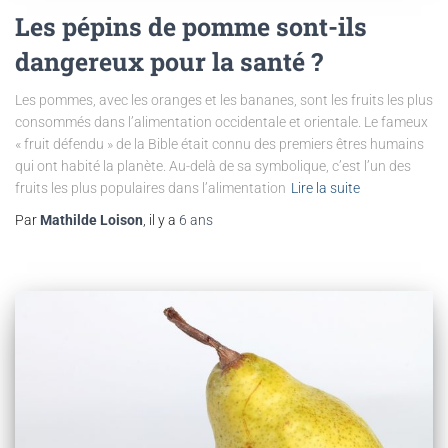
Les pépins de pomme sont-ils
dangereux pour la santé ?
Les pommes, avec les oranges et les bananes, sont les fruits les plus
consommés dans l’alimentation occidentale et orientale. Le fameux
« fruit défendu » de la Bible était connu des premiers êtres humains
qui ont habité la planète. Au-delà de sa symbolique, c’est l’un des
fruits les plus populaires dans l’alimentation
Lire la suite
Par
Mathilde Loison
, il y a
6 ans