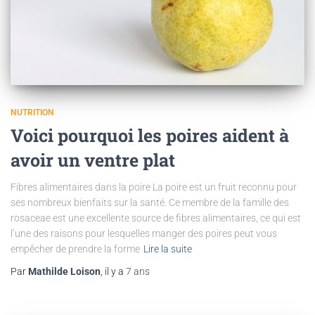
NUTRITION
Voici pourquoi les poires aident à
avoir un ventre plat
Fibres alimentaires dans la poire La poire est un fruit reconnu pour
ses nombreux bienfaits sur la santé. Ce membre de la famille des
rosaceae est une excellente source de fibres alimentaires, ce qui est
l’une des raisons pour lesquelles manger des poires peut vous
empêcher de prendre la forme
Lire la suite
Par
Mathilde Loison
, il y a
7 ans