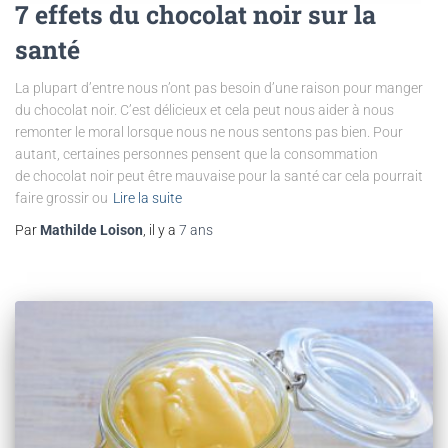
7 effets du chocolat noir sur la
santé
La plupart d’entre nous n’ont pas besoin d’une raison pour manger
du chocolat noir. C’est délicieux et cela peut nous aider à nous
remonter le moral lorsque nous ne nous sentons pas bien. Pour
autant, certaines personnes pensent que la consommation
de chocolat noir peut être mauvaise pour la santé car cela pourrait
faire grossir ou
Lire la suite
Par
Mathilde Loison
, il y a
7 ans