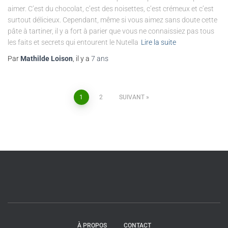
aimer. C’est du chocolat, c’est des noisettes, c’est crémeux et c’est
surtout délicieux. Cependant, même si vous aimez sans doute cette
pâte à tartiner, il y a fort à parier que vous ne connaissiez pas tous
les faits et secrets qui entourent le Nutella
Lire la suite
Par
Mathilde Loison
, il y a
7 ans
1
2
SUIVANT
À PROPOS
CONTACT