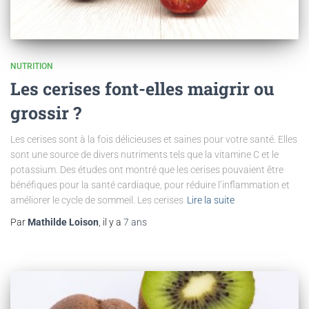
NUTRITION
Les cerises font-elles maigrir ou
grossir ?
Les cerises sont à la fois délicieuses et saines pour votre santé. Elles
sont une source de divers nutriments tels que la vitamine C et le
potassium. Des études ont montré que les cerises pouvaient être
bénéfiques pour la santé cardiaque, pour réduire l’inflammation et
améliorer le cycle de sommeil. Les cerises
Lire la suite
Par
Mathilde Loison
, il y a
7 ans